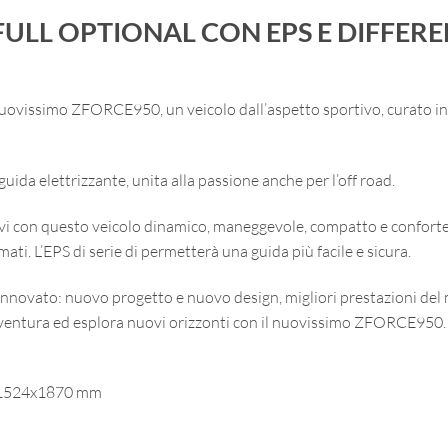
 FULL OPTIONAL CON EPS E DIFFER
 nuovissimo
ZFORCE950
, un veicolo dall’aspetto sportivo, curato i
guida elettrizzante, unita alla passione anche per l’off road.
tivi con questo veicolo dinamico, maneggevole, compatto e conforte
ti. L’EPS di serie di permetterà una guida più facile e sicura.
nnovato: nuovo progetto e nuovo design, migliori prestazioni del
avventura ed esplora nuovi orizzonti con il nuovissimo ZFORCE950.
5x1524x1870 mm