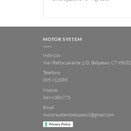
MOTOR SYSTEM
Indirizzo
Via I Retta Levante 2/D, Belpasso, CT 95032
Telefono
095 912085
Mobile
349 6386773
Email
motorsystembelpasso1@gmail.com