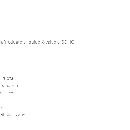
 raffreddato a liquido, 8 valvole, SOHC
ni ruota
dipendente
raulico
14
 Black – Grey