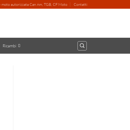
 e moto autorizzata Can Am, TGB, CF Moto
Contatti
Ricambi