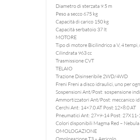
Diametro di sterzata 9.5 m
Peso a secco 675 kg
Capacità di carico 150 kg
Capacità serbatoio 37 lt
MOTORE
Tipo di motore Bicilindrico a V, 4 tempi,
Cilindrata 963 cc
Trasmissione CVT
TELAIO
Trazione Disinseribile 2WD/4WD
Freni Freni a disco idraulici, uno per og
Sospensioni Ant/Post: sospensione in
Ammortizzatori Ant/Post: meccanico id
Cerchi Ant: 14×7.0 AT Post:12×8.0 AT
Pneumatici Ant: 27×9-14 Post: 27X11-
Colori disponibili Magma Red – Nebula
OMOLOGAZIONE
Omologazione T3 – Agricolo