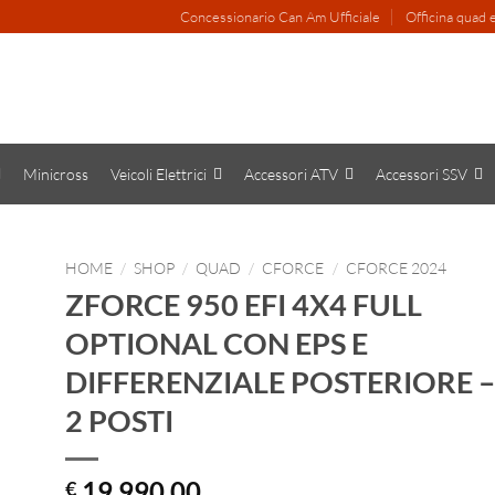
Concessionario Can Am Ufficiale
Officina quad
Minicross
Veicoli Elettrici
Accessori ATV
Accessori SSV
HOME
/
SHOP
/
QUAD
/
CFORCE
/
CFORCE 2024
ZFORCE 950 EFI 4X4 FULL
OPTIONAL CON EPS E
DIFFERENZIALE POSTERIORE –
2 POSTI
19,990.00
€