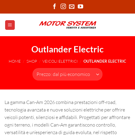
Salta
ai
contenuti
Outlander Electric
HOME
/
SHOP
/
VEICOLI ELETTRICI
/
OUTLANDER ELECTRIC
La gamma Can-Am 2026 combina prestazioni off-road,
tecnologia avanzata e nuove soluzioni elettriche per offrire
veicoli potenti, silenziosi e affidabili. Progettati per affrontare
ogni terreno, i modelli Can-Am garantiscono controllo,
versatilità e un’esperienza di guida evoluta, nel rispetto