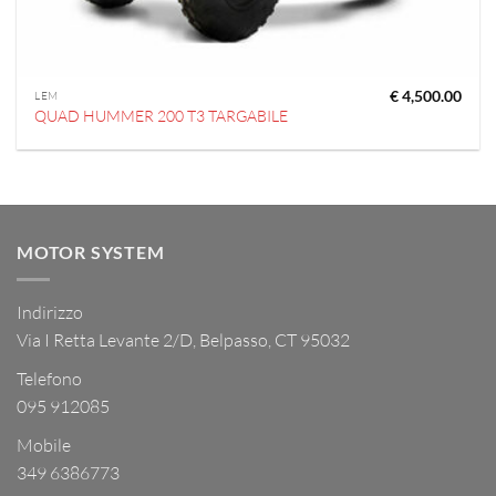
€
4,500.00
LEM
QUAD HUMMER 200 T3 TARGABILE
MOTOR SYSTEM
Indirizzo
Via I Retta Levante 2/D, Belpasso, CT 95032
Telefono
095 912085
Mobile
349 6386773