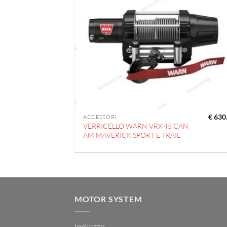
€
630
ACCESSORI
VERRICELLO WARN VRX 45 CAN
AM MAVERICK SPORT E TRAIL
MOTOR SYSTEM
Indirizzo