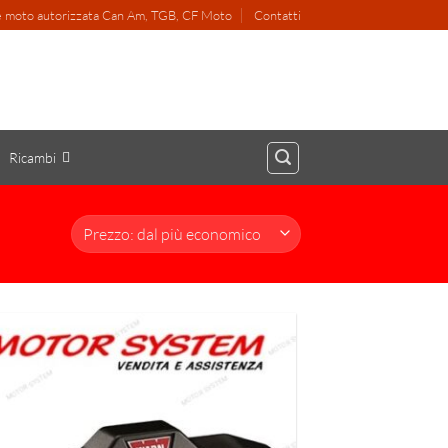
 e moto autorizzata Can Am, TGB, CF Moto
Contatti
Ricambi