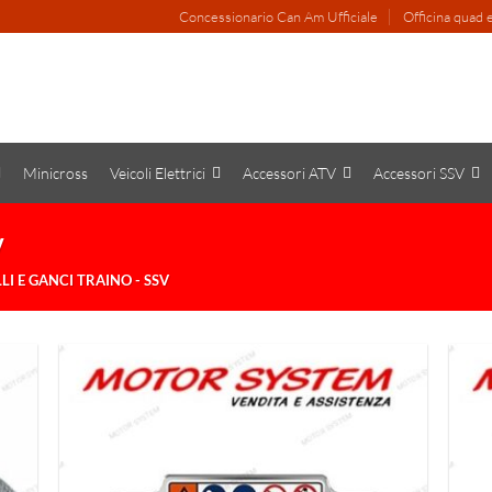
Concessionario Can Am Ufficiale
Officina quad
Minicross
Veicoli Elettrici
Accessori ATV
Accessori SSV
v
LI E GANCI TRAINO - SSV