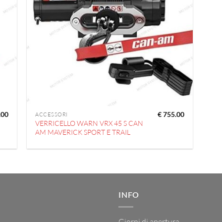
.00
€
755.00
ACCESSORI
VERRICELLO WARN VRX 45 S CAN
AM MAVERICK SPORT E TRAIL
INFO
Giorni di apertura