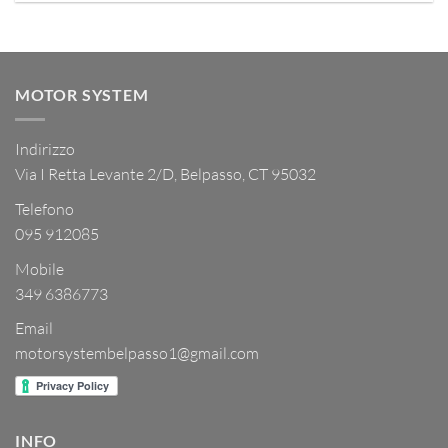
MOTOR SYSTEM
Indirizzo
Via I Retta Levante 2/D, Belpasso, CT 95032
Telefono
095 912085
Mobile
349 6386773
Email
motorsystembelpasso1@gmail.com
INFO